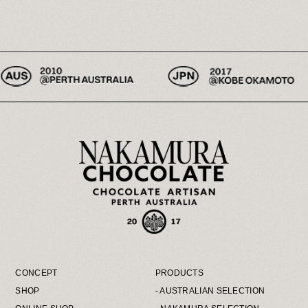
営業時間 10：00～18：30
また2/12（月・祝）は臨時営業いたしま
す。
※2/15（木）は定休日振替の為臨時休業い
たします。
皆様のお越しをスタッフ一同、心よりお待ち
しております。
2024.1.15
【2024バレンタイン催事 中村有希 来店
のお知らせ】
日頃よりNakamura Chocolateをご愛顧いた
だき誠にありがとうございます。
バレンタイン催事の出店店舗に中村有希が訪
問いたします。
是非、お立ち寄りください。
2024.1.15
【オンラインショップ バレンタインご予約
開始のお知らせ】
日頃よりNakamura Chocolateをご愛顧いた
だき誠にありがとうございます。
オンラインショップにてバレンタインのご予
約を開始いたします。
受注期間は1月15日（月）～2月7日（水）
CONCEPT
PRODUCTS
23：59までとなります。
SHOP
- AUSTRALIAN SELECTION
ぜひ、ご利用ください。