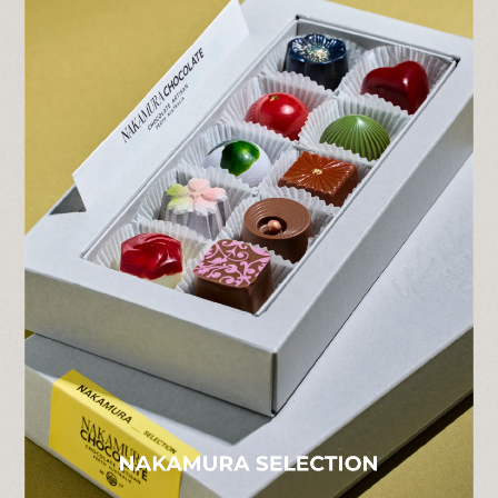
2025.3.27
【オンラインショップ 一時休止のお知ら
せ】
日頃より Nakamura Chocolate をご愛顧い
ただき誠にありがとうございます。
この度、サイトリニューアルに向けまして、
通販サイトでの販売を当面の期間休止させて
いただきます。
通販サイト再開につきましては改めましてご
報告をさせていただきます。
ご不便をおかけしますが何卒よろしくお願い
申し上げます。
2025.2.28
【オンラインショップ ホワイトデー商品完
売のお知らせ】
日頃より Nakamura Chocolate をご愛顧い
ただき誠にありがとうございます。
おかげさまで大変なご好評をいただき、オン
ラインショップでの商品は完売いた しまし
た。販売再開予定は3月18日（火）頃を予定
しております。
引き続きご愛顧賜りますようよろしくお願い
申し上げます。
2025.2.10
【大雪の影響によるお荷物のお届けについ
て】
ヤマト運輸HPにてご確認をお願いいた