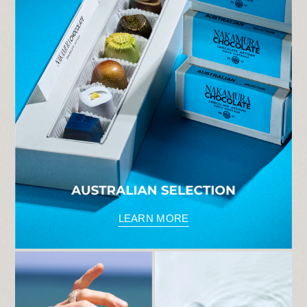
1/1（木）～1/4（日）は休業とさせていただ
き、 年始は1/5（月）は特別営業、
1/6（火）より通常営業となります。
また、12日（月・祝）は13時より特別営業
いたします。
皆様のお越しをスタッフ一同、心よりお待ち
しております。
2025.12.9
【オンラインショップ 再開のお知らせ】
日頃より Nakamura Chocolate をご愛顧い
ただき誠にありがとうございます。
オンラインショップを、本日より再開いたし
ます。
各セレクションのリニューアルをし、さらに
魅力的な組み合わせとなっておりま す。
今後とも Nakamura Chocolate をよろしく
お願い申し上げます。
LEARN MORE
2025.12.2
日頃よりNakamura Chocolateをご愛顧いた
だき誠にありがとうございます。
原材料等、価格の高騰に伴いまして大変恐縮
ではございますが、 2025 12月2 （火）より
商品の価格を見直させていただくこととなり
ました。
何卒ご理解を賜りますようお願い申し上げま