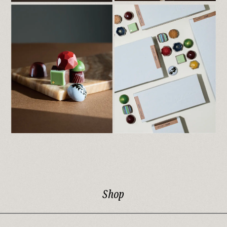
は臨時休業とさせていただきます。
お客様におかれましてはご不便をおかけいた
しますが、何卒ご理解を賜りますようお願い
いたします。
尚、8月28日（水）より通常通りの 営業を
予定しております。
何卒宜しくお願いいたします。
営業時間 11：00～18：30
皆様のお越しをスタッフ一同、心よりお待ち
しております。
2024.4.13
【母の日限定・マザーズデイセレクション販
売のお知らせ】
母の日に贈るひと品
岡本本店にて『Mother’s dayセレクション
（6個入・10個入）』を販売いたします。
母の日にちなんで
お花をイメージしたチョコレートをセレク
ト。
チョコレートと共にメッセージカードを添え
て
日頃の感謝を込めてお贈りしませんか。
Shop
皆様のご来店を心よりお待ちしております。
2024.3.5
【岡本本店・営業時間変更のお知らせ】
日頃よりNakamura Chocolateをご愛顧頂き