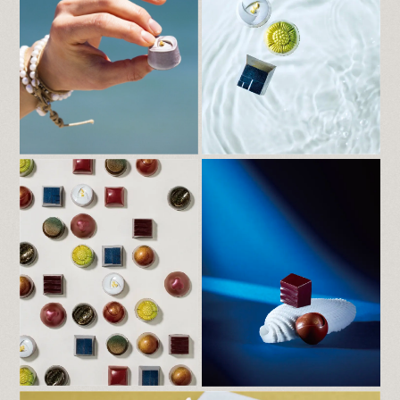
す。 また、商品はリニューアルし、さらに
おいしくなりました。
今後もお客様にご満足いただける商品の開発
及びサービスの更なる向上に努めて参りま
す。
引き続きご愛顧賜りますようよろしくお願い
申し上げます。
2025.11.12
【オンラインショップ 一時休止のお知ら
せ】
日頃より Nakamura Chocolate をご愛顧い
ただき誠にありがとうございます。
この度、サイトリニューアルに向けまして、
通販サイトでの販売を一時休止させていただ
きます。
ご不便をおかけしますが何卒よろしくお願い
申し上げます。
2025.10.1
【オンラインショップ再開のお知らせ】
日頃より Nakamura Chocolate をご愛顧い
ただき誠にありがとうございます。
長らくお待たせしておりましたオンラインシ
ョップを、本日より再開いたしました。
今後とも Nakamura Chocolate をよろしく
お願い申し上げます。