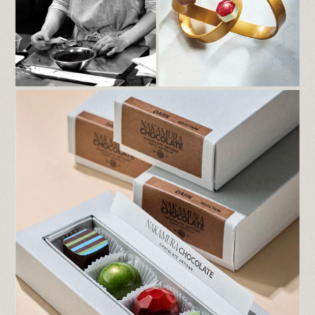
また、13日（月・祝）は臨時営業いたしま
す。
皆様のお越しをスタッフ一同、心よりお待ち
しております。
2024.12.28
【オンラインショップ バレンタインご予約
開始のお知らせ】
日頃よりNakamura Chocolateをご愛顧いた
だき誠にありがとうございます。
オンラインショップにてバレンタインのご予
約を開始いたします。
ご予約期間は本日～2月7日（金）23：59ま
でとなります。
ぜひ、ご利用ください。
2024.11.20
日頃よりNakamura Chocolateをご愛顧頂き
誠にありがとうございます。
原材料等、価格の高騰に伴いまして大変恐縮
ではございますが、 2024年12月3日（火）
より商品の価格を見直させて頂く事になりま
した。
何卒ご理解を賜りますようお願い申し上げま
す。
今後もお客様にご満足いただける商品の開発
及びサービスの更なる向上に努めて参りま