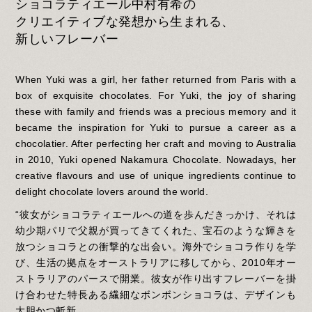
ショコラティエール中村有希の
クリエイティブな発想から生まれる、
新しいフレーバー
When Yuki was a girl, her father returned from Paris with a
box of exquisite chocolates. For Yuki, the joy of sharing
these with family and friends was a precious memory and it
became the inspiration for Yuki to pursue a career as a
chocolatier. After perfecting her craft and moving to Australia
in 2010, Yuki opened Nakamura Chocolate. Nowadays, her
creative flavours and use of unique ingredients continue to
delight chocolate lovers around the world.
“彼女がショコラティエールへの道を歩んだきっかけ、それは
幼少期パリで父親が買ってきてくれた、宝石のような輝きを
放つショコラとの衝撃的な出会い。海外でショコラ作りを学
び、生活の拠点をオーストラリアに移してから、2010年オー
ストラリアのパースで開業。彼女が作り出すフレーバーを掛
け合わせた特長ある繊細なボンボンショコラは、デザインも
大胆かつ斬新。