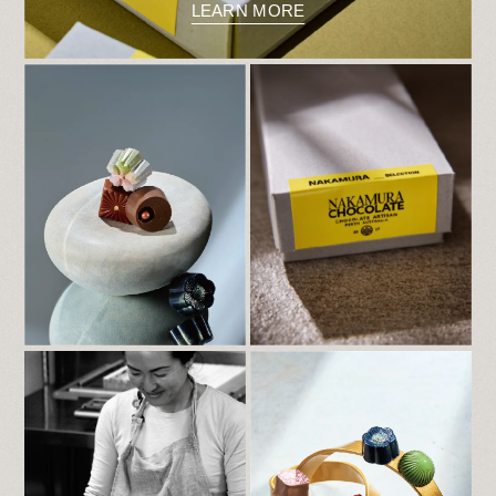
します。
LEARN MORE
2024.12.28
【2025バレンタイン催事 中村有希 来店
のお知らせ】
日頃よりNakamura Chocolateをご愛顧いた
だき誠にありがとうございます。
バレンタイン催事の出店店舗に中村有希が訪
問いたします。
是非、お立ち寄りください。
2024.12.28
【2025バレンタイン期間限定出店のお知ら
せ】
日頃よりNakamura Chocolateをご愛顧頂き
誠にありがとうございます。
2025バレンタイン催事の出店店舗・会期情
報をお知らせいたします。
是非、お立ち寄りください。
2024.12.28
【岡本本店 年末年始営業のお知らせ】
いつもご利用いただき誠にありがとうござい
ます。
岡本本店は12/30（月）は臨時営業、
12/31（火）は通常営業いたします。
1/1（水）～1/2（木）は休業とさせていただ
き、年始は1/3（金）より通常営業となりま
す。