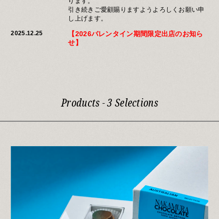
ります。
引き続きご愛顧賜りますようよろしくお願い申
し上げます。
2025.12.25
【2026バレンタイン期間限定出店のお知ら
せ】
日頃よりNakamura Chocolateをご愛顧いた
だき誠にありがとうございます。
2026バレンタイン催事の出店店舗・会期情
報をお知らせいたします。
是非、お立ち寄りください。
Products - 3 Selections
2025.12.25
【2026バレンタイン催事 中村有希 来店
のお知らせ】
日頃よりNakamura Chocolateをご愛顧いた
だき誠にありがとうございます。
バレンタイン催事の出店店舗に中村有希が訪
問いたします。
是非、お立ち寄りください。
2025.12.25
【岡本本店 年末年始営業のお知らせ】
いつもご利用いただき誠にありがとうござい
ます。
岡本本店は12/29（月）は特別営業、
12/31（水）は10時より時短営業いたしま
す。