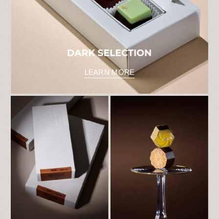
す。引き続きご愛顧賜りますようよろしくお
願い申し上げます。
2024.08.26
【岡本本店 臨時休業中止のお知らせ】
いつもご利用くださいまして誠にありがとう
ございます。
先にご案内いたしました8月27日（火）の臨
時休業につきまして、
台風進路情報の変更に伴い中止とします。
LEARN MORE
明日8月27日（火）は
通常通り営業
いたしま
す。
ぜひ、ご利用ください。
尚、今後の台風の進路状況によって営業時間
の変更や臨時休業が発生する場合は改めてお
知らせいたします。
ご理解を賜りますよう何卒宜しくお願いいた
します。
営業時間 11：00～18：30
皆様のお越しをスタッフ一同、心よりお待ち
しております。
2024.08.23
【岡本本店 臨時休業のご案内】
いつもご利用くださいまして誠にありがとう
ございます。
台風10号の接近が予想される8月27日（火）