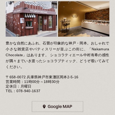
誠にありがとうございます。
3/12（火）～3/14（木）の期間、 営業時時
間を変更いたします。
営業時間 10：00～18：30
また3/11（月）は臨時営業いたします。
※3/15（金）は定休日振替の為臨時休業い
たします。
皆様のお越しをスタッフ一同、心よりお待ち
しております。
豊かな自然にあふれ、石畳が印象的な神戸・岡本。おしゃれで
2024.2.15
【オンラインショップ ホワイトデーご予約
小さな雑貨店やパティスリーが並ぶこの街に、「Nakamura
開始のお知らせ】
Chocolate」はあります。 ショコラティエール中村有希の感性
日頃よりNakamura Chocolateをご愛顧いた
が隅々までいき渡ったショコラブティック、どうぞ覗いてみて
だき誠にありがとうございます。
ください。
オンラインショップにてホワイトデーのご予
約を開始いたします。
受注期間は2月15日（木）～3月5日（火）
〒658-0072 兵庫県神戸市東灘区岡本2-5-16
23：59までとなります。
営業時間：11時00分～18時30分
ぜひ、ご利用ください。
定休日：月曜日
TEL：078-940-1637
2024.2.7
【岡本本店・営業時間変更のお知らせ】
日頃よりNakamura Chocolateをご愛顧頂き
誠にありがとうございます。
2/9（金）～2/14（水）の期間、 営業時時間
を変更いたします。