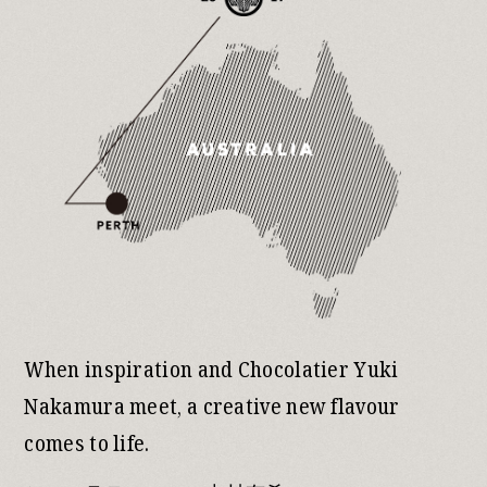
When inspiration and Chocolatier Yuki
Nakamura meet,
a creative new flavour
comes to life.